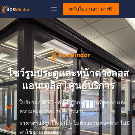
รับใบเสนอราคาฟรี
โชว์รูมประตูและหน้าต่างลอส
แอนเจลิส | ศูนย์บริการ
ใบรับรอง NFRC - ค่าใช้จ่ายพลังงานที่ลดลง และ
ความสะดวกสบายที่ยาวนาน
ราคาตรงจากโรงงาน - ไม่ต้องผ่านคนกลาง ไม่มี
ค่าใช้จ่ายเพิ่มเติม