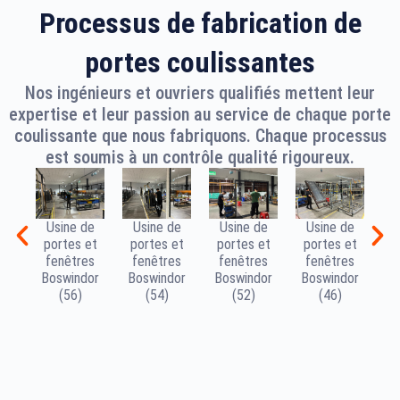
Processus de fabrication de
portes coulissantes
Nos ingénieurs et ouvriers qualifiés mettent leur
expertise et leur passion au service de chaque porte
coulissante que nous fabriquons. Chaque processus
est soumis à un contrôle qualité rigoureux.
Usine de
Usine de
Usine de
Usine de
U
portes et
portes et
portes et
portes et
p
fenêtres
fenêtres
fenêtres
fenêtres
f
Boswindor
Boswindor
Boswindor
Boswindor
B
(56)
(54)
(52)
(46)