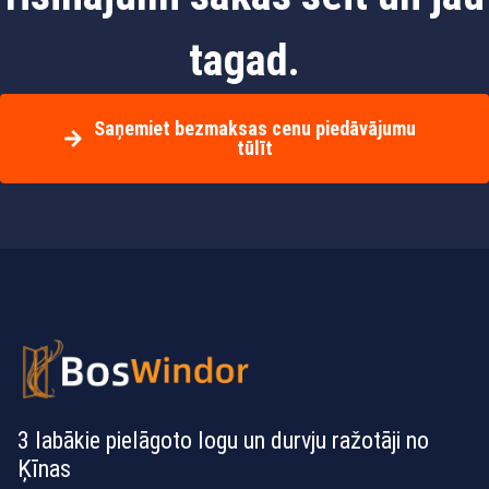
tagad.
Saņemiet bezmaksas cenu piedāvājumu
tūlīt
3 labākie pielāgoto logu un durvju ražotāji no
Ķīnas