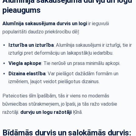
Alumīnija sakausējuma durvju un logu
pieaugums
Alumīnija sakausējuma durvis un logi
ir ieguvuši
popularitāti daudzo priekšrocību dēļ:
Izturība un izturība
: Alumīnija sakausējumi ir izturīgi, tie ir
izturīgi pret deformāciju un laikapstākļu iedarbību.
Viegla apkope
: Tie nerūsē un prasa minimālu apkopi.
Dizaina elastība
: Var pielāgot dažādām formām un
izmēriem, ļaujot veidot pielāgotus dizainus.
Pateicoties šīm īpašībām, tās ir viens no modernās
būvniecības stūrakmeņiem, jo īpaši, ja tās ražo vadošie
ražotāji.
durvju un logu ražotāji
Ķīnā.
Bīdāmās durvis un salokāmās durvis: