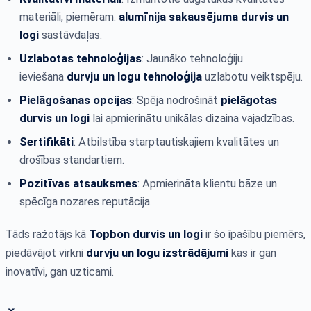
materiāli, piemēram.
alumīnija sakausējuma durvis un
logi
sastāvdaļas.
Uzlabotas tehnoloģijas
: Jaunāko tehnoloģiju
ieviešana
durvju un logu tehnoloģija
uzlabotu veiktspēju.
Pielāgošanas opcijas
: Spēja nodrošināt
pielāgotas
durvis un logi
lai apmierinātu unikālas dizaina vajadzības.
Sertifikāti
: Atbilstība starptautiskajiem kvalitātes un
drošības standartiem.
Pozitīvas atsauksmes
: Apmierināta klientu bāze un
spēcīga nozares reputācija.
Tāds ražotājs kā
Topbon durvis un logi
ir šo īpašību piemērs,
piedāvājot virkni
durvju un logu izstrādājumi
kas ir gan
inovatīvi, gan uzticami.