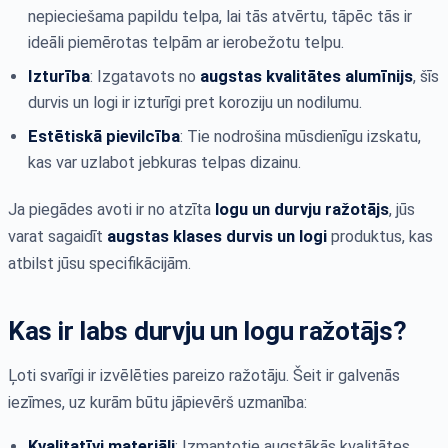
nepieciešama papildu telpa, lai tās atvērtu, tāpēc tās ir
ideāli piemērotas telpām ar ierobežotu telpu.
Izturība
: Izgatavots no
augstas kvalitātes alumīnijs
, šīs
durvis un logi ir izturīgi pret koroziju un nodilumu.
Estētiskā pievilcība
: Tie nodrošina mūsdienīgu izskatu,
kas var uzlabot jebkuras telpas dizainu.
Ja piegādes avoti ir no atzīta
logu un durvju ražotājs
, jūs
varat sagaidīt
augstas klases durvis un logi
produktus, kas
atbilst jūsu specifikācijām.
Kas ir labs durvju un logu ražotājs?
Ļoti svarīgi ir izvēlēties pareizo ražotāju. Šeit ir galvenās
iezīmes, uz kurām būtu jāpievērš uzmanība:
Kvalitatīvi materiāli
: Izmantotie augstākās kvalitātes