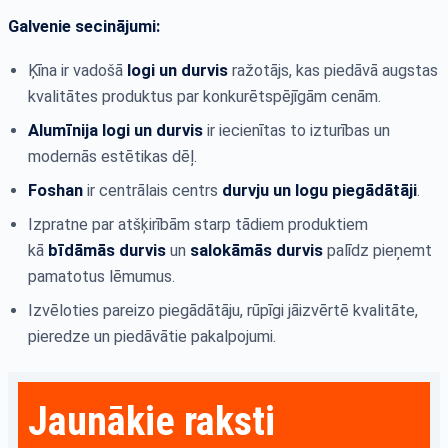
Galvenie secinājumi:
Ķīna ir vadošā
logi un durvis
ražotājs, kas piedāvā augstas
kvalitātes produktus par konkurētspējīgām cenām.
Alumīnija logi un durvis
ir iecienītas to izturības un
modernās estētikas dēļ.
Foshan
ir centrālais centrs
durvju un logu piegādātāji
.
Izpratne par atšķirībām starp tādiem produktiem
kā
bīdāmās durvis
un
salokāmās durvis
palīdz pieņemt
pamatotus lēmumus.
Izvēloties pareizo piegādātāju, rūpīgi jāizvērtē kvalitāte,
pieredze un piedāvātie pakalpojumi.
Jaunākie raksti