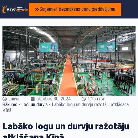
Saņemiet bezmaksas cenu piedāvājumu
Lauva
oktobris 30, 2024
1:15 rītā
Sākums
-
Logi un durvis
-
Labāko logu un durvju ražotāju atklāšana
Ķīnā
Labāko logu un durvju ražotāju
atklāšana Ķīnā