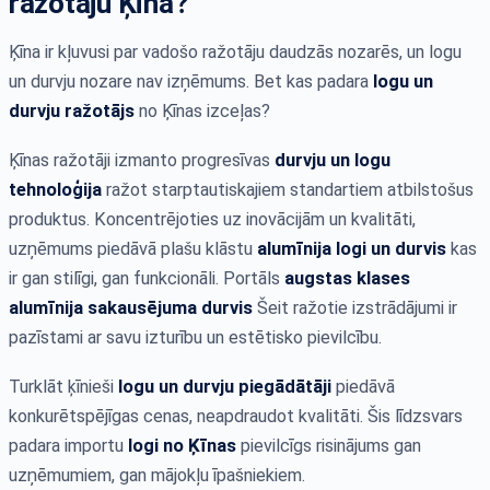
ražotāju Ķīnā?
Ķīna ir kļuvusi par vadošo ražotāju daudzās nozarēs, un logu
un durvju nozare nav izņēmums. Bet kas padara
logu un
durvju ražotājs
no Ķīnas izceļas?
Ķīnas ražotāji izmanto progresīvas
durvju un logu
tehnoloģija
ražot starptautiskajiem standartiem atbilstošus
produktus. Koncentrējoties uz inovācijām un kvalitāti,
uzņēmums piedāvā plašu klāstu
alumīnija logi un durvis
kas
ir gan stilīgi, gan funkcionāli. Portāls
augstas klases
alumīnija sakausējuma durvis
Šeit ražotie izstrādājumi ir
pazīstami ar savu izturību un estētisko pievilcību.
Turklāt ķīnieši
logu un durvju piegādātāji
piedāvā
konkurētspējīgas cenas, neapdraudot kvalitāti. Šis līdzsvars
padara importu
logi no Ķīnas
pievilcīgs risinājums gan
uzņēmumiem, gan mājokļu īpašniekiem.