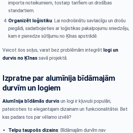
importa noteikumiem, tostarp tarifiem un drošības
standartiem.
Organizēt loģistiku
: Lai nodrošinātu savlaicīgu un drošu
piegādi, sadarbojieties ar loģistikas pakalpojumu sniedzēju,
kam ir pieredze sūtījumu no Ķīnas apstrādē.
Veicot šos soļus, varat bez problēmām integrēt
logi un
durvis no Ķīnas
savā projektā.
Izpratne par alumīnija bīdāmajām
durvīm un logiem
Alumīnija bīdāmās durvis
un logi ir kļuvuši populāri,
pateicoties to elegantajam dizainam un funkcionalitātei. Bet
kas padara tos par vēlamo izvēli?
Telpu taupošs dizains
: Bīdāmajām durvīm nav