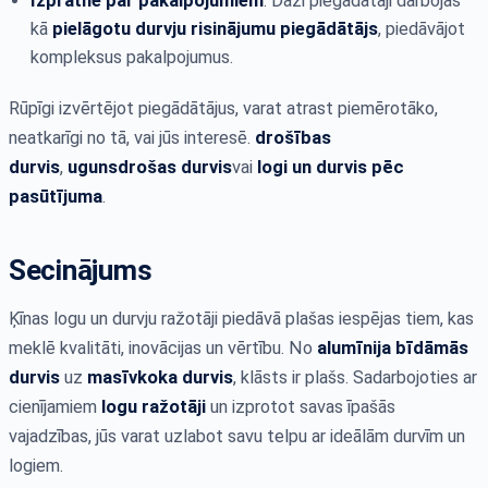
Izpratne par pakalpojumiem
: Daži piegādātāji darbojas
kā
pielāgotu durvju risinājumu piegādātājs
, piedāvājot
kompleksus pakalpojumus.
Rūpīgi izvērtējot piegādātājus, varat atrast piemērotāko,
neatkarīgi no tā, vai jūs interesē.
drošības
durvis
,
ugunsdrošas durvis
vai
logi un durvis pēc
pasūtījuma
.
Secinājums
Ķīnas logu un durvju ražotāji piedāvā plašas iespējas tiem, kas
meklē kvalitāti, inovācijas un vērtību. No
alumīnija bīdāmās
durvis
uz
masīvkoka durvis
, klāsts ir plašs. Sadarbojoties ar
cienījamiem
logu ražotāji
un izprotot savas īpašās
vajadzības, jūs varat uzlabot savu telpu ar ideālām durvīm un
logiem.