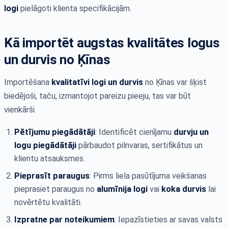
logi
pielāgoti klienta specifikācijām.
Kā importēt augstas kvalitātes logus
un durvis no Ķīnas
Importēšana
kvalitatīvi logi un durvis
no Ķīnas var šķist
biedējoši, taču, izmantojot pareizu pieeju, tas var būt
vienkārši.
Pētījumu piegādātāji
: Identificēt cienījamu
durvju un
logu piegādātāji
pārbaudot pilnvaras, sertifikātus un
klientu atsauksmes.
Pieprasīt paraugus
: Pirms liela pasūtījuma veikšanas
pieprasiet paraugus no
alumīnija logi
vai
koka durvis
lai
novērtētu kvalitāti.
Izpratne par noteikumiem
: Iepazīstieties ar savas valsts