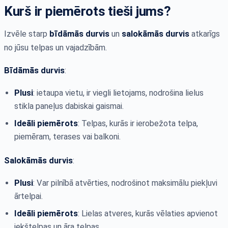
Kurš ir piemērots tieši jums?
Izvēle starp
bīdāmās durvis
un
salokāmās durvis
atkarīgs
no jūsu telpas un vajadzībām.
Bīdāmās durvis
:
Plusi
: ietaupa vietu, ir viegli lietojams, nodrošina lielus
stikla paneļus dabiskai gaismai.
Ideāli piemērots
: Telpas, kurās ir ierobežota telpa,
piemēram, terases vai balkoni.
Salokāmās durvis
:
Plusi
: Var pilnībā atvērties, nodrošinot maksimālu piekļuvi
ārtelpai.
Ideāli piemērots
: Lielas atveres, kurās vēlaties apvienot
iekštelpas un āra telpas.