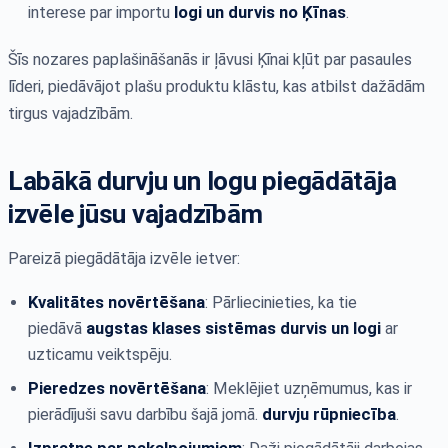
interese par importu
logi un durvis no Ķīnas
.
Šīs nozares paplašināšanās ir ļāvusi Ķīnai kļūt par pasaules
līderi, piedāvājot plašu produktu klāstu, kas atbilst dažādām
tirgus vajadzībām.
Labākā durvju un logu piegādātāja
izvēle jūsu vajadzībām
Pareizā piegādātāja izvēle ietver:
Kvalitātes novērtēšana
: Pārliecinieties, ka tie
piedāvā
augstas klases sistēmas durvis un logi
ar
uzticamu veiktspēju.
Pieredzes novērtēšana
: Meklējiet uzņēmumus, kas ir
pierādījuši savu darbību šajā jomā.
durvju rūpniecība
.