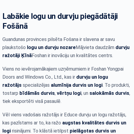
Labākie logu un durvju piegādātāji
Fošānā
Guandunas provinces pilsēta Fošana ir slavena ar savu
plaukstošo
logu un durvju nozare
Mājvieta daudzām
durvju
ražotāji Ķīnā
Foshan ir inovāciju un kvalitātes centrs.
Viens no ievērojamākajiem uzņēmumiem ir Foshan Yongpai
Doors and Windows Co., Ltd., kas ir
durvju un logu
ražotājs
specializējas
alumīnija durvis un logi
. To produkti,
tostarp
bīdāmās durvis
,
vērtņu logi
, un
salokāmās durvis
,
tiek eksportēti visā pasaulē.
Vēl viens vadošais ražotājs ir Educe durvju un logu ražotājs,
kas pazīstams ar to, ka ražo
augstas kvalitātes durvis un
logi
risinājumi. To klāstā ietilpst
pielāgotas durvis un