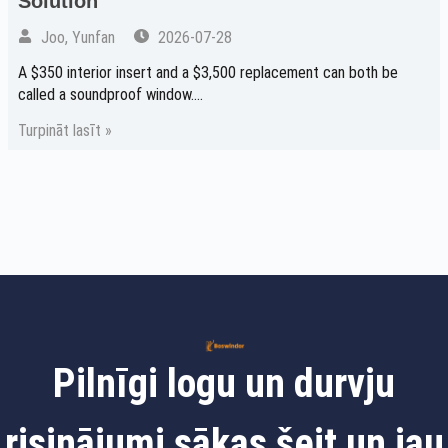
Solution
Joo, Yunfan
2026-07-28
A $350 interior insert and a $3,500 replacement can both be
called a soundproof window....
Turpināt lasīt »
Pilnīgi logu un durvju
risinājumi sākas šeit un jau