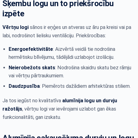
Šķembu logu un to priekšrocību
izpēte
Vērtņu logi
sānos ir eņģes un atveras uz āru pa kreisi vai pa
labi, nodrošinot lielisku ventilāciju. Priekšrocības:
Energoefektivitāte
: Aizvērtā veidā tie nodrošina
hermētisku blīvējumu, tādējādi uzlabojot izolāciju.
Neierobežots skats
: Nodrošina skaidru skatu bez rāmju
vai vērtņu pārtraukumiem.
Daudzpusība
: Piemērots dažādiem arhitektūras stiliem.
Ja tos iegūst no kvalitatīva
alumīnija logu un durvju
ražotājs
, vērtņu logi var ievērojami uzlabot gan ēkas
funkcionalitāti, gan izskatu.