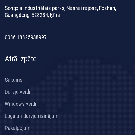
Songxia industriālais parks, Nanhai rajons, Foshan,
Guangdong, 528234, Ķīna
[email protected]
0086 18825938997
Ātrā izpēte
Sākums
Durvju veidi
Windows veidi
Logu un durvju risinājumi
Pakalpojumi