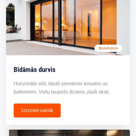
Bosvindora
Bīdāmās durvis
Horizontāli slīd. Ideāli piemērots terasēm un
balkoniem. Vietu taupošs dizains, plaši skati.
Uzziniet vairāk