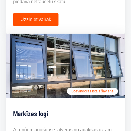
piedāvā netraucētu skatu.
Uzziniet vairāk
Bosvindoras īstais šāviens
Markīzes logi
Ar eņģēm augšpusē, atveras no apakšas uz āru;