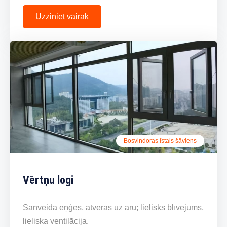
Uzziniet vairāk
Bosvindoras īstais šāviens
Vērtņu logi
Sānveida eņģes, atveras uz āru; lielisks blīvējums,
lieliska ventilācija.