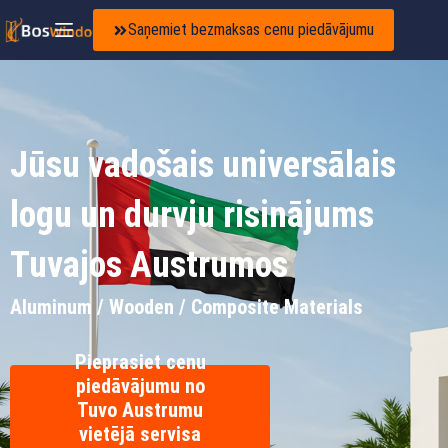
Saņemiet bezmaksas cenu piedāvājumu
Jūsu vadošais universālais
logu un durvju risinājums
Tuvajos Austrumos
Aluminum / Wooden / Composite Materials
Pieprasiet cenu
piedāvājumu no
Tuvo Austrumu
vietējā servisa