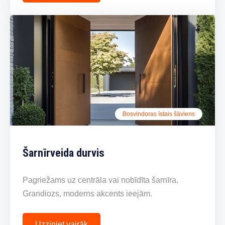
Bosvindoras īstais šāviens
Šarnīrveida durvis
Pagriežams uz centrāla vai nobīdīta šarnīra.
Grandiozs, moderns akcents ieejām.
Uzziniet vairāk