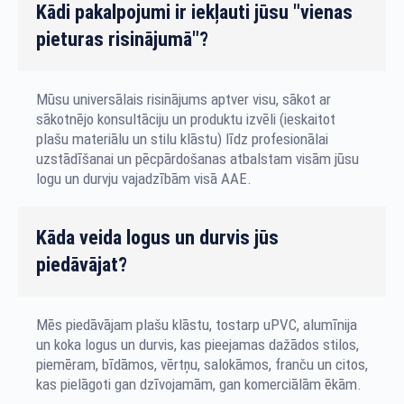
Kādi pakalpojumi ir iekļauti jūsu "vienas
pieturas risinājumā"?
Mūsu universālais risinājums aptver visu, sākot ar
sākotnējo konsultāciju un produktu izvēli (ieskaitot
plašu materiālu un stilu klāstu) līdz profesionālai
uzstādīšanai un pēcpārdošanas atbalstam visām jūsu
logu un durvju vajadzībām visā AAE.
Kāda veida logus un durvis jūs
piedāvājat?
Mēs piedāvājam plašu klāstu, tostarp uPVC, alumīnija
un koka logus un durvis, kas pieejamas dažādos stilos,
piemēram, bīdāmos, vērtņu, salokāmos, franču un citos,
kas pielāgoti gan dzīvojamām, gan komerciālām ēkām.