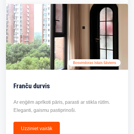
Bosvindoras īstais šāviens
Franču durvis
Ar eņģēm aprīkoti pāris, parasti ar stikla rūtīm.
Eleganti, gaismu pastiprinoši.
Uzziniet vairāk