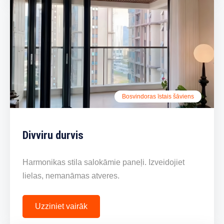
Bosvindoras īstais šāviens
Divviru durvis
Harmonikas stila salokāmie paneļi. Izveidojiet
lielas, nemanāmas atveres.
Uzziniet vairāk