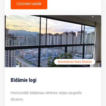
Uzziniet vairāk
Bosvindoras īstais šāviens
Bīdāmie logi
Horizontāli bīdāmas vērtnes; telpu taupošs
dizains.