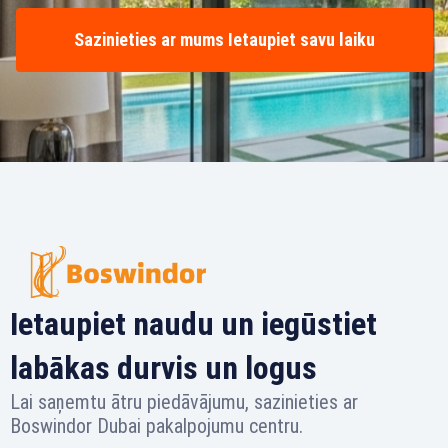
Sazinieties ar mums Ietaupiet savu laiku
Ietaupiet naudu un iegūstiet
labākas durvis un logus
Lai saņemtu ātru piedāvājumu, sazinieties ar
Boswindor Dubai pakalpojumu centru.