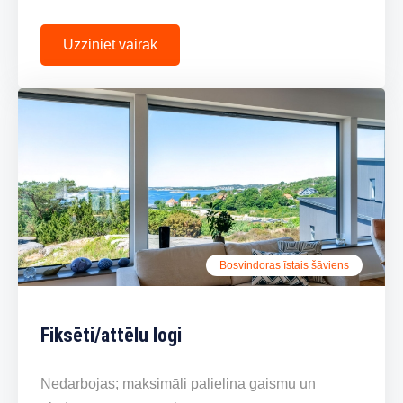
Uzziniet vairāk
Bosvindoras īstais šāviens
Fiksēti/attēlu logi
Nedarbojas; maksimāli palielina gaismu un