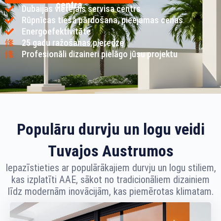
centra
Dubaijas vietējais servisa centrs
Rūpnīcas tiešā pārdošana, pieejamas cenas
Energoefektivitāte
25 gadu ražošanas pieredze
Profesionāli dizaineri pielāgo jūsu projektu
Populāru durvju un logu veidi
Tuvajos Austrumos
Iepazīstieties ar populārākajiem durvju un logu stiliem,
kas izplatīti AAE, sākot no tradicionāliem dizainiem
līdz modernām inovācijām, kas piemērotas klimatam.