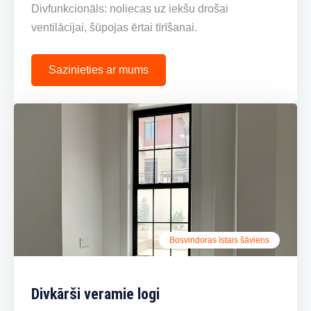
Divfunkcionāls: noliecas uz iekšu drošai
ventilācijai, šūpojas ērtai tīrīšanai.
Sazinieties ar mums
Bosvindoras īstais šāviens
Divkārši veramie logi