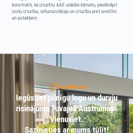
konstruēti, lai izturētu AAE unikālo klimatu, piedāvājot
izcilu izturību, siltumizolāciju un izturību pret smiltīm
un putekļiem.
Iegūstiet pilnīgu logu un durvju
risinājumu Tuvajos Austrumos.
Vienuviet.
Sazinieties ar mums tūlīt!