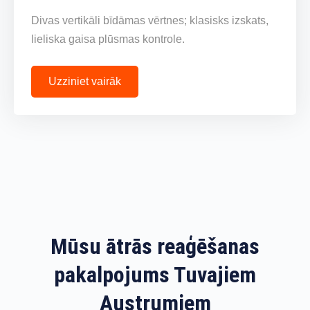
Divas vertikāli bīdāmas vērtnes; klasisks izskats,
lieliska gaisa plūsmas kontrole.
Uzziniet vairāk
Mūsu ātrās reaģēšanas
pakalpojums Tuvajiem
Austrumiem