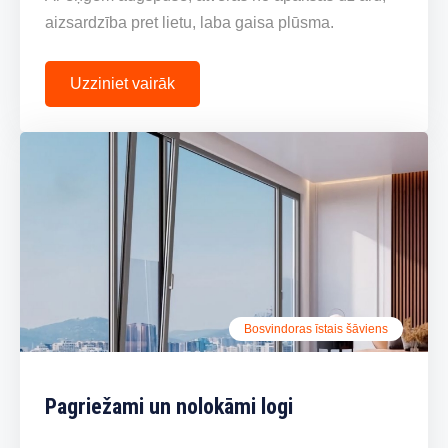
aizsardzība pret lietu, laba gaisa plūsma.
Uzziniet vairāk
Bosvindoras īstais šāviens
Pagriežami un nolokāmi logi