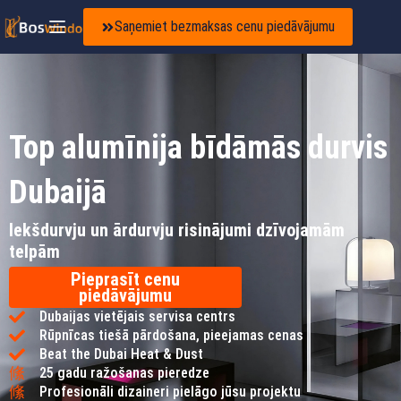
Saņemiet bezmaksas cenu piedāvājumu
Top alumīnija bīdāmās durvis
Dubaijā
Iekšdurvju un ārdurvju risinājumi dzīvojamām
telpām
Pieprasīt cenu
piedāvājumu
Dubaijas vietējais servisa centrs
Rūpnīcas tiešā pārdošana, pieejamas cenas
Beat the Dubai Heat & Dust
25 gadu ražošanas pieredze
Profesionāli dizaineri pielāgo jūsu projektu