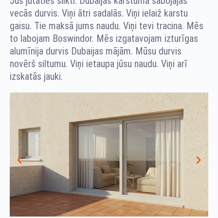
Jūs jūtaties slikti. Dubaijas karstumā sabojājas
vecās durvis. Viņi ātri sadalās. Viņi ielaiž karstu
gaisu. Tie maksā jums naudu. Viņi tevi tracina. Mēs
to labojam Boswindor. Mēs izgatavojam izturīgas
alumīnija durvis Dubaijas mājām. Mūsu durvis
novērš siltumu. Viņi ietaupa jūsu naudu. Viņi arī
izskatās jauki.