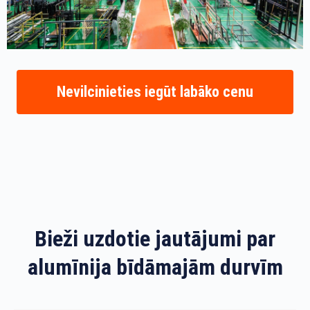
Nevilcinieties iegūt labāko cenu
Bieži uzdotie jautājumi par
alumīnija bīdāmajām durvīm