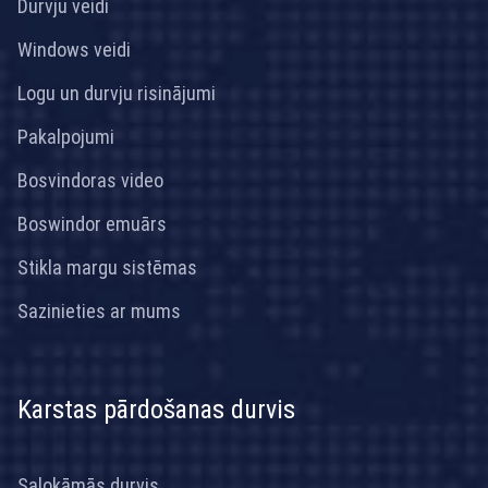
Durvju veidi
Windows veidi
Logu un durvju risinājumi
Pakalpojumi
Bosvindoras video
Boswindor emuārs
Stikla margu sistēmas
Sazinieties ar mums
Karstas pārdošanas durvis
Salokāmās durvis