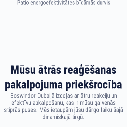
Patio energoefektivitātes bīdāmās durvis
Mūsu ātrās reaģēšanas
pakalpojuma priekšrocība
Boswindor Dubaijā izceļas ar ātru reakciju un
efektīvu apkalpošanu, kas ir mūsu galvenās
stiprās puses. Mēs ietaupām jūsu dārgo laiku šajā
dinamiskajā tirgū.