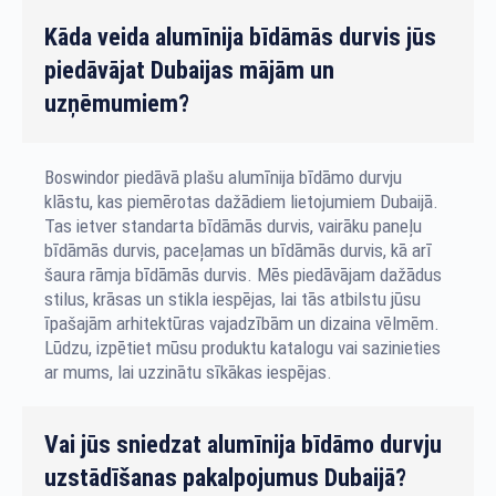
Kāda veida alumīnija bīdāmās durvis jūs
piedāvājat Dubaijas mājām un
uzņēmumiem?
Boswindor piedāvā plašu alumīnija bīdāmo durvju
klāstu, kas piemērotas dažādiem lietojumiem Dubaijā.
Tas ietver standarta bīdāmās durvis, vairāku paneļu
bīdāmās durvis, paceļamas un bīdāmās durvis, kā arī
šaura rāmja bīdāmās durvis. Mēs piedāvājam dažādus
stilus, krāsas un stikla iespējas, lai tās atbilstu jūsu
īpašajām arhitektūras vajadzībām un dizaina vēlmēm.
Lūdzu, izpētiet mūsu produktu katalogu vai sazinieties
ar mums, lai uzzinātu sīkākas iespējas.
Vai jūs sniedzat alumīnija bīdāmo durvju
uzstādīšanas pakalpojumus Dubaijā?