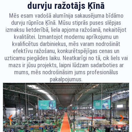
durvju ražotājs Ķīnā
Mēs esam vadošā alumīnija sakausējuma bīdāmo
durvju rūpnīca Ķīnā. Mūsu stiprās puses slēpjas
izmaksu lietderībā, liela apjoma ražošanā, nekaitējot
kvalitātei. Izmantojot modernu aprīkojumu un
kvalificētus darbiniekus, mēs varam nodrošināt
efektīvu ražošanu, konkurētspējīgas cenas un
uzticamu piegādes laiku. Neatkarīgi no tā, cik liels vai
mazs ir jūsu projekts, laipni lūdzam sadarboties ar
mums, mēs nodrošināsim jums profesionālus
pakalpojumus.