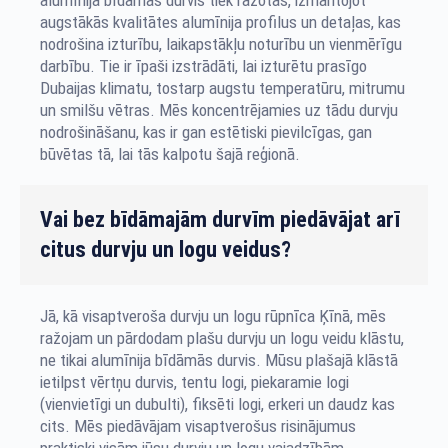
alumīnija bīdāmās durvis tiek ražotas, izmantojot
augstākās kvalitātes alumīnija profilus un detaļas, kas
nodrošina izturību, laikapstākļu noturību un vienmērīgu
darbību. Tie ir īpaši izstrādāti, lai izturētu prasīgo
Dubaijas klimatu, tostarp augstu temperatūru, mitrumu
un smilšu vētras. Mēs koncentrējamies uz tādu durvju
nodrošināšanu, kas ir gan estētiski pievilcīgas, gan
būvētas tā, lai tās kalpotu šajā reģionā.
Vai bez bīdāmajām durvīm piedāvājat arī
citus durvju un logu veidus?
Jā, kā visaptveroša durvju un logu rūpnīca Ķīnā, mēs
ražojam un pārdodam plašu durvju un logu veidu klāstu,
ne tikai alumīnija bīdāmās durvis. Mūsu plašajā klāstā
ietilpst vērtņu durvis, tentu logi, piekaramie logi
(vienvietīgi un dubulti), fiksēti logi, erkeri un daudz kas
cits. Mēs piedāvājam visaptverošus risinājumus