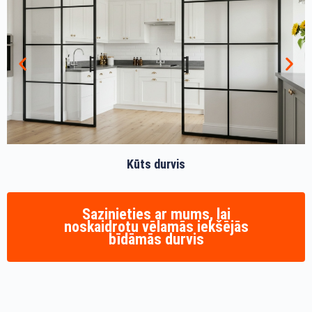
Kūts durvis
Sazinieties ar mums, lai
noskaidrotu vēlamās iekšējās
bīdāmās durvis