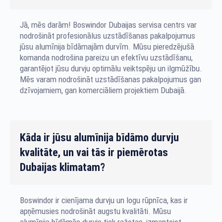
Jā, mēs darām! Boswindor Dubaijas servisa centrs var
nodrošināt profesionālus uzstādīšanas pakalpojumus
jūsu alumīnija bīdāmajām durvīm. Mūsu pieredzējušā
komanda nodrošina pareizu un efektīvu uzstādīšanu,
garantējot jūsu durvju optimālu veiktspēju un ilgmūžību.
Mēs varam nodrošināt uzstādīšanas pakalpojumus gan
dzīvojamiem, gan komerciāliem projektiem Dubaijā.
Kāda ir jūsu alumīnija bīdāmo durvju
kvalitāte, un vai tās ir piemērotas
Dubaijas klimatam?
Boswindor ir cienījama durvju un logu rūpnīca, kas ir
apņēmusies nodrošināt augstu kvalitāti. Mūsu