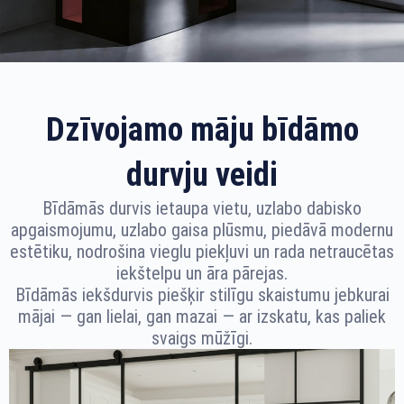
Dzīvojamo māju bīdāmo
durvju veidi
Bīdāmās durvis ietaupa vietu, uzlabo dabisko
apgaismojumu, uzlabo gaisa plūsmu, piedāvā modernu
estētiku, nodrošina vieglu piekļuvi un rada netraucētas
iekštelpu un āra pārejas.
Bīdāmās iekšdurvis piešķir stilīgu skaistumu jebkurai
mājai — gan lielai, gan mazai — ar izskatu, kas paliek
svaigs mūžīgi.