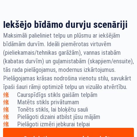
Iekšējo bīdāmo durvju scenāriji
Maksimāli palieliniet telpu un plūsmu ar iekšējām
bīdāmām durvīm. Ideāli piemērotas virtuvēm
(pieliekamais/tehnikas garāžām), vannas istabām
(kabatas durvīm) un guļamistabām (skapjiem/ensuite),
tās rada pielāgojamus, modernus izkārtojumus.
Pielāgojamas krāsas nodrošina vienotu stilu, savukārt
īpaši šauri rāmji optimizē telpu un vizuālo atvērtību.
Caurspīdīgs stikls gaišām telpām
Matēts stikls privātumam
Tonēts stikls, lai bloķētu sauli
Pielāgoti dizaini atbilst jūsu mājām
Pielāgoti izmēri jebkurai telpai