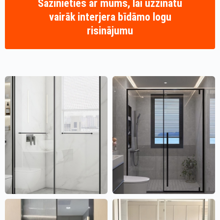
Sazinieties ar mums, lai uzzinātu
vairāk interjera bīdāmo logu
risinājumu