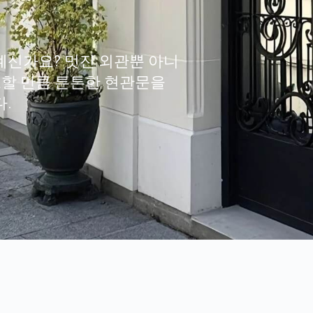
계신가요? 멋진 외관뿐 아니
보호할 만큼 튼튼한 현관문을
.