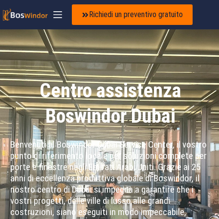
Richiedi un preventivo gratuito
Centro assistenza
Boswindor Dubai
Benvenuti al Boswindor Dubai Service Center, il vostro
punto di riferimento locale per soluzioni complete per
porte e finestre negli Emirati Arabi Uniti. Grazie ai 25
anni di eccellenza produttiva globale di Boswindor, il
nostro centro di Dubai si impegna a garantire che i
vostri progetti, dalle ville di lusso alle grandi
costruzioni, siano eseguiti in modo impeccabile,