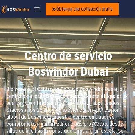
Obtenga una cotización gratis
Centro de servicio
Boswindor Dubai
Bienvenido al Centro de Servicio Boswindor Dubái, su
centro local especializado en soluciones integrales de
puertas y ventanas en los Emiratos Árabes Unidos.
Gracias a los 25 años de excelencia en fabricación
global de Boswindor, nuestro centro en Dubái se
compromete a garantizar que sus proyectos, desde
villas de lujo hasta construcciones a gran escala, se