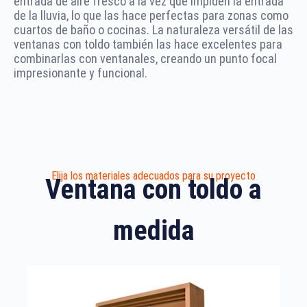
entrada de aire fresco a la vez que impiden la entrada
de la lluvia, lo que las hace perfectas para zonas como
cuartos de baño o cocinas. La naturaleza versátil de las
ventanas con toldo también las hace excelentes para
combinarlas con ventanales, creando un punto focal
impresionante y funcional.
Elija los materiales adecuados para su proyecto
Ventana con toldo a
medida