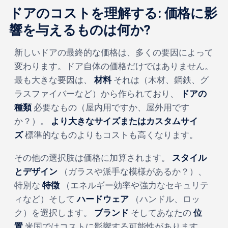
ドアのコストを理解する: 価格に影
響を与えるものは何か?
新しいドアの最終的な価格は、多くの要因によって
変わります。ドア自体の価格だけではありません。
最も大きな要因は、
材料
それは（木材、鋼鉄、グ
ラスファイバーなど）から作られており、
ドアの
種類
必要なもの（屋内用ですか、屋外用です
か？）。
より大きなサイズまたはカスタムサイ
ズ
標準的なものよりもコストも高くなります。
その他の選択肢は価格に加算されます。
スタイル
とデザイン
（ガラスや派手な模様があるか？）、
特別な
特徴
（エネルギー効率や強力なセキュリテ
ィなど）そして
ハードウェア
（ハンドル、ロッ
ク）を選択します。
ブランド
そしてあなたの
位
置
米国ではコストに影響する可能性があります。