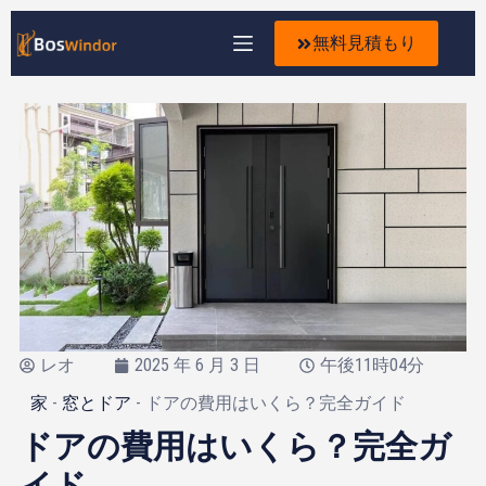
無料見積もり
レオ
2025 年 6 月 3 日
午後11時04分
家
-
窓とドア
-
ドアの費用はいくら？完全ガイド
ドアの費用はいくら？完全ガ
イド