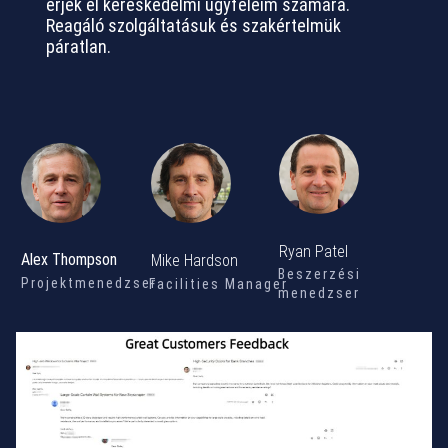
érjek el kereskedelmi ügyfeleim számára.
Reagáló szolgáltatásuk és szakértelmük
páratlan.
Ryan Patel
Alex Thompson
Mike Hardson
Beszerzési
Projektmenedzser
Facilities Manager
menedzser