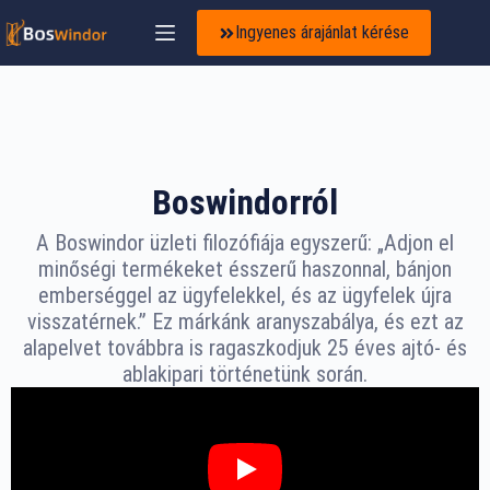
Ingyenes árajánlat kérése
Boswindorról
A Boswindor üzleti filozófiája egyszerű: „Adjon el
minőségi termékeket ésszerű haszonnal, bánjon
emberséggel az ügyfelekkel, és az ügyfelek újra
visszatérnek.” Ez márkánk aranyszabálya, és ezt az
alapelvet továbbra is ragaszkodjuk 25 éves ajtó- és
ablakipari történetünk során.