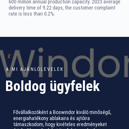
600 million annual production capacity. 2023 average
delivery time of 9.22 days, the customer complaint
rate is less than 0.2%.
A MI AJÁNLÓLEVELEK
Boldog ügyfelek
Fővállalkozóként a Boswindor kiváló minőségű,
energiahatékony ablakaira és ajtóira
támaszkodom, hogy kivételes eredményeket