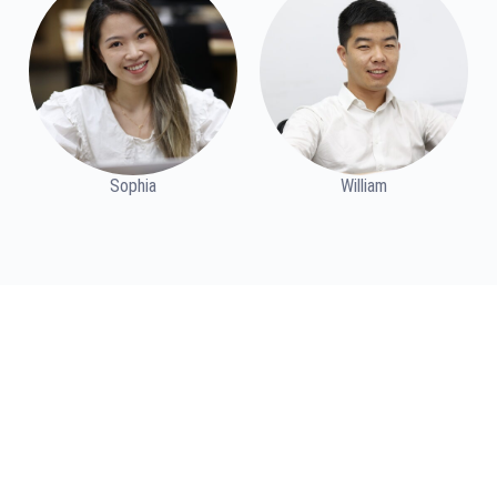
Sophia
William
NE HABOZZON, LÉPJEN VELÜNK KAPCSOLATBA
Lépjen kapcsolatba