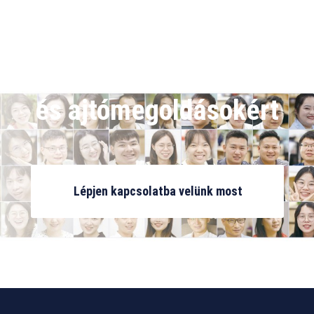
velünk további
energiahatékony ablak-
és ajtómegoldásokért
Lépjen kapcsolatba velünk most