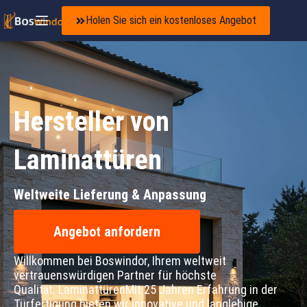
Holen Sie sich ein kostenloses Angebot
Hersteller von
Laminattüren
Weltweite Lieferung & Anpassung
Angebot anfordern
Willkommen bei Boswindor, Ihrem weltweit
vertrauenswürdigen Partner für höchste
Qualität.
Laminattüren
Mit 25 Jahren Erfahrung in der
Türfertigung bieten wir innovative und langlebige