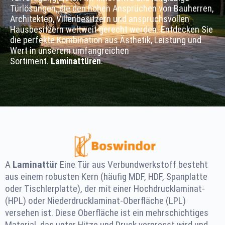
Türlösungen, die den hohen Ansprüchen von Bauherren,
Architekten, Villenbesitzern und anspruchsvollen
Hausbesitzern weltweit gerecht werden. Entdecken Sie
die perfekte Kombination aus Ästhetik, Leistung und
Wert in unserem umfangreichen
Sortiment.
Laminattüren
.
A
Laminattür
Eine Tür aus Verbundwerkstoff besteht
aus einem robusten Kern (häufig MDF, HDF, Spanplatte
oder Tischlerplatte), der mit einer Hochdrucklaminat-
(HPL) oder Niederdrucklaminat-Oberfläche (LPL)
versehen ist. Diese Oberfläche ist ein mehrschichtiges
Material, das unter Hitze und Druck verpresst wird und